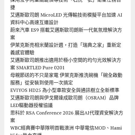
捷
艾邁斯歐司朗 MicroLED 光傳輸技術模擬平台加速 AI
資料中心高速互連設計
蔚來汽車 ES9 搭載艾邁斯歐司朗新一代氣氛燈解決方
案
伊萊克斯亮相米蘭設計週，打造「瑞典之家」重新定
義感官體驗
艾邁斯歐司朗推出適用於極小空間的均勻光效解決方
案 SMARTLED Pure 0201
母親節送的不只是家電 伊萊克斯推洗碗機「碗全啟動
服務」從安裝到使用一次搞定
EVIYOS HD25 為小型車款安全與通訊樹立全新標準
艾邁斯歐司朗與伊戈爾達成歐司朗（OSRAM）品牌
LED驅動器授權協議
思科於 RSA Conference 2026 展出AI代理資安解決方
案
WBC經典賽中華隊明首戰澳洲 中華電信MOD、Hami