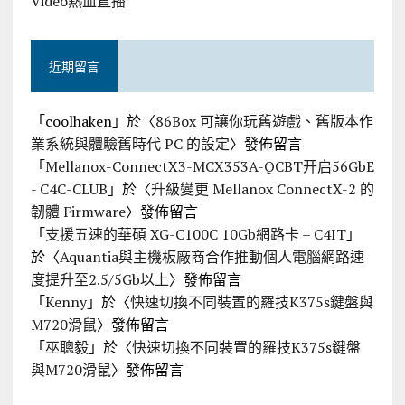
Video熱血直播
近期留言
「
coolhaken
」於〈
86Box 可讓你玩舊遊戲、舊版本作
業系統與體驗舊時代 PC 的設定
〉發佈留言
「
Mellanox-ConnectX3-MCX353A-QCBT开启56GbE
- C4C-CLUB
」於〈
升級變更 Mellanox ConnectX-2 的
韌體 Firmware
〉發佈留言
「
支援五速的華碩 XG-C100C 10Gb網路卡 – C4IT
」
於〈
Aquantia與主機板廠商合作推動個人電腦網路速
度提升至2.5/5Gb以上
〉發佈留言
「
Kenny
」於〈
快速切換不同裝置的羅技K375s鍵盤與
M720滑鼠
〉發佈留言
「
巫聰毅
」於〈
快速切換不同裝置的羅技K375s鍵盤
與M720滑鼠
〉發佈留言