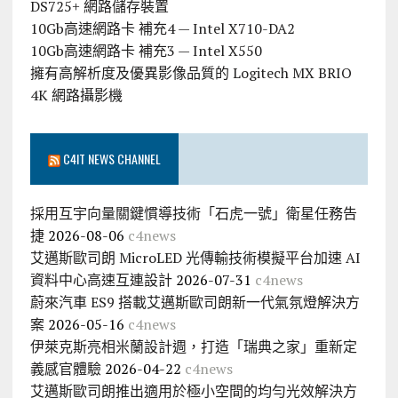
DS725+ 網路儲存裝置
10Gb高速網路卡 補充4 — Intel X710-DA2
10Gb高速網路卡 補充3 — Intel X550
擁有高解析度及優異影像品質的 Logitech MX BRIO
4K 網路攝影機
C4IT NEWS CHANNEL
採用互宇向量關鍵慣導技術「石虎一號」衛星任務告
捷
2026-08-06
c4news
艾邁斯歐司朗 MicroLED 光傳輸技術模擬平台加速 AI
資料中心高速互連設計
2026-07-31
c4news
蔚來汽車 ES9 搭載艾邁斯歐司朗新一代氣氛燈解決方
案
2026-05-16
c4news
伊萊克斯亮相米蘭設計週，打造「瑞典之家」重新定
義感官體驗
2026-04-22
c4news
艾邁斯歐司朗推出適用於極小空間的均勻光效解決方