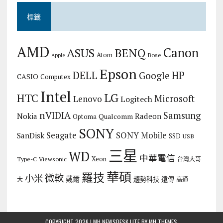
標籤
AMD
Canon
ASUS
BENQ
Atom
Bose
Apple
Epson
DELL
HP
Google
CASIO
Computex
Intel
LG
HTC
Microsoft
Lenovo
Logitech
nVIDIA
Samsung
Nokia
Radeon
Qualcomm
Optoma
SONY
Seagate
SONY Mobile
SanDisk
SSD
USB
三星
WD
中華電信
Xeon
Type-C
Viewsonic
台灣大哥
華碩
羅技
微軟
小米
戴爾
趨勢科技
遠傳
大
高通
COPYRIGHT 2026 | MH NEWSDESK LITE BY
MH THEMES