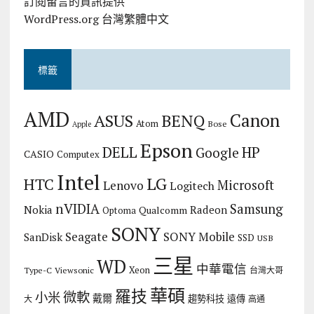
訂閱留言的資訊提供
WordPress.org 台灣繁體中文
標籤
AMD
Canon
ASUS
BENQ
Atom
Bose
Apple
Epson
DELL
HP
Google
CASIO
Computex
Intel
LG
HTC
Microsoft
Lenovo
Logitech
nVIDIA
Samsung
Nokia
Radeon
Qualcomm
Optoma
SONY
Seagate
SONY Mobile
SanDisk
SSD
USB
三星
WD
中華電信
Xeon
Type-C
Viewsonic
台灣大哥
華碩
羅技
微軟
小米
戴爾
趨勢科技
遠傳
大
高通