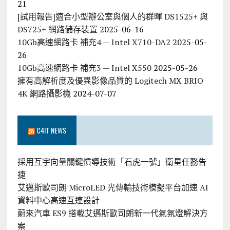
21
[試用報告]適合小型辦公室與個人的群暉 DS1525+ 與
DS725+ 網路儲存裝置
2025-06-16
10Gb高速網路卡 補充4 — Intel X710-DA2
2025-05-
26
10Gb高速網路卡 補充3 — Intel X550
2025-05-26
擁有高解析度及優異影像品質的 Logitech MX BRIO
4K 網路攝影機
2024-07-07
C4IT NEWS
採用互宇向量關鍵慣導技術「石虎一號」衛星任務告
捷
艾邁斯歐司朗 MicroLED 光傳輸技術模擬平台加速 AI
資料中心高速互連設計
蔚來汽車 ES9 搭載艾邁斯歐司朗新一代氣氛燈解決方
案