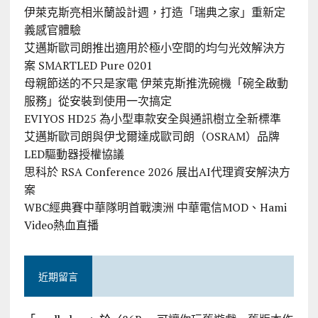
伊萊克斯亮相米蘭設計週，打造「瑞典之家」重新定
義感官體驗
艾邁斯歐司朗推出適用於極小空間的均勻光效解決方
案 SMARTLED Pure 0201
母親節送的不只是家電 伊萊克斯推洗碗機「碗全啟動
服務」從安裝到使用一次搞定
EVIYOS HD25 為小型車款安全與通訊樹立全新標準
艾邁斯歐司朗與伊戈爾達成歐司朗（OSRAM）品牌
LED驅動器授權協議
思科於 RSA Conference 2026 展出AI代理資安解決方
案
WBC經典賽中華隊明首戰澳洲 中華電信MOD、Hami
Video熱血直播
近期留言