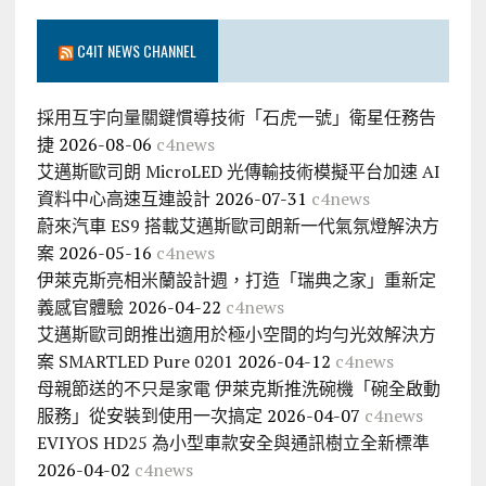
C4IT NEWS CHANNEL
採用互宇向量關鍵慣導技術「石虎一號」衛星任務告
捷
2026-08-06
c4news
艾邁斯歐司朗 MicroLED 光傳輸技術模擬平台加速 AI
資料中心高速互連設計
2026-07-31
c4news
蔚來汽車 ES9 搭載艾邁斯歐司朗新一代氣氛燈解決方
案
2026-05-16
c4news
伊萊克斯亮相米蘭設計週，打造「瑞典之家」重新定
義感官體驗
2026-04-22
c4news
艾邁斯歐司朗推出適用於極小空間的均勻光效解決方
案 SMARTLED Pure 0201
2026-04-12
c4news
母親節送的不只是家電 伊萊克斯推洗碗機「碗全啟動
服務」從安裝到使用一次搞定
2026-04-07
c4news
EVIYOS HD25 為小型車款安全與通訊樹立全新標準
2026-04-02
c4news