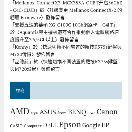
「
Mellanox-ConnectX3-MCX353A-QCBT开启56GbE
- C4C-CLUB
」於〈
升級變更 Mellanox ConnectX-2 的
韌體 Firmware
〉發佈留言
「
支援五速的華碩 XG-C100C 10Gb網路卡 – C4IT
」
於〈
Aquantia與主機板廠商合作推動個人電腦網路速
度提升至2.5/5Gb以上
〉發佈留言
「
Kenny
」於〈
快速切換不同裝置的羅技K375s鍵盤與
M720滑鼠
〉發佈留言
「
巫聰毅
」於〈
快速切換不同裝置的羅技K375s鍵盤
與M720滑鼠
〉發佈留言
標籤
AMD
Canon
ASUS
BENQ
Atom
Bose
Apple
Epson
DELL
HP
Google
CASIO
Computex