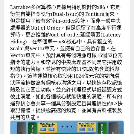
Larrabee多運算核心是採用特別設計的x86，它是
衍生自雙指令執行(Dual-Issue)的 Pentium而來，
但是採用了較有效率in-order設計，而非一般中央
處理器的Out of Order，但是保留了在高度平行運
算時，更為複雜的out-of-order延遲隱匿(Latency-
Hiding)。在每個單一 x86核心中，具有獨立的
Scalar與Vector單元，並擁有自己的暫存器。在
Vector單元中，預計具有每個時脈可做16個32位元
指令的能力。和常見的中央處理器不同是它採用較
短的執行管線，並擁有快速的L1快取(包含資料與
指令)。這些運算核心取使用1024位元寬的雙向環
狀匯流排做為各個核心溝通之用，以快速存取記憶
體及其它固定功能，並允許代理程式以低延遲方式
彼此溝通，如此各個核心就能快速的溝通。所有的
運算核心會共享一個具分割設定且具連慣性的L2快
取記憶體，提供極高速的頻寬，並具有資料複製及
共用的功能。