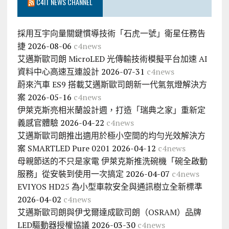
C4IT NEWS CHANNEL
採用互宇向量關鍵慣導技術「石虎一號」衛星任務告
捷
2026-08-06
c4news
艾邁斯歐司朗 MicroLED 光傳輸技術模擬平台加速 AI
資料中心高速互連設計
2026-07-31
c4news
蔚來汽車 ES9 搭載艾邁斯歐司朗新一代氣氛燈解決方
案
2026-05-16
c4news
伊萊克斯亮相米蘭設計週，打造「瑞典之家」重新定
義感官體驗
2026-04-22
c4news
艾邁斯歐司朗推出適用於極小空間的均勻光效解決方
案 SMARTLED Pure 0201
2026-04-12
c4news
母親節送的不只是家電 伊萊克斯推洗碗機「碗全啟動
服務」從安裝到使用一次搞定
2026-04-07
c4news
EVIYOS HD25 為小型車款安全與通訊樹立全新標準
2026-04-02
c4news
艾邁斯歐司朗與伊戈爾達成歐司朗（OSRAM）品牌
LED驅動器授權協議
2026-03-30
c4news