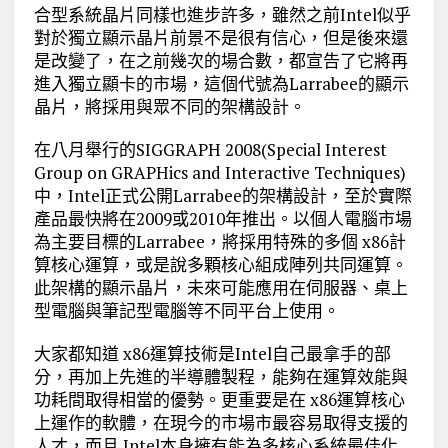
合型系統晶片同樣也進步許多，雖然之前Intel似乎
對於獨立顯示晶片前景不是很有信心，但是後來還
是改變了，在之前幾次的場合數，都宣告了它將再
進入獨立顯卡的市場，這個代號為Larrabee的顯示
晶片，將採用與眾不同的架構設計。
在八月舉行的SIGGRAPH 2008(Special Interest
Group on GRAPHics and Interactive Techniques)
中，Intel正式公開Larrabee的架構設計，至於實際
產品最快將在2009或2010年推出。以個人電腦市場
為主要目標的Larrabee，將採用特殊的多個 x86計
算核心運算，或是說多顆核心組成陣列共同運算。
此架構的顯示晶片，未來可能應用在伺服器、桌上
型電腦與筆記型電腦等不同平台上使用。
大家都知道 x86運算技術是Intel自己最拿手的部
分，再加上先進的半導體製程，能夠在運算效能與
功耗間取得相當的優勢。更重要是在 x86運算核心
上運作的軟體，在現今的市場市最容易取得支援的
人才，而且 Intel本身擁有能為多核心系統最佳化