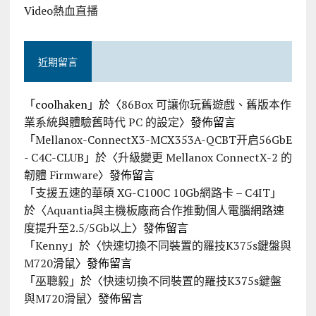
Video熱血直播
近期留言
「
coolhaken
」於〈
86Box 可讓你玩舊遊戲、舊版本作
業系統與體驗舊時代 PC 的設定
〉發佈留言
「
Mellanox-ConnectX3-MCX353A-QCBT开启56GbE
- C4C-CLUB
」於〈
升級變更 Mellanox ConnectX-2 的
韌體 Firmware
〉發佈留言
「
支援五速的華碩 XG-C100C 10Gb網路卡 – C4IT
」
於〈
Aquantia與主機板廠商合作推動個人電腦網路速
度提升至2.5/5Gb以上
〉發佈留言
「
Kenny
」於〈
快速切換不同裝置的羅技K375s鍵盤與
M720滑鼠
〉發佈留言
「
巫聰毅
」於〈
快速切換不同裝置的羅技K375s鍵盤
與M720滑鼠
〉發佈留言