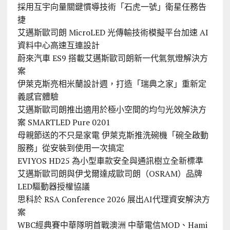
採用互宇向量關鍵慣導技術「石虎一號」衛星任務告
捷
艾邁斯歐司朗 MicroLED 光傳輸技術模擬平台加速 AI
資料中心高速互連設計
蔚來汽車 ES9 搭載艾邁斯歐司朗新一代氣氛燈解決方
案
伊萊克斯亮相米蘭設計週，打造「瑞典之家」重新定
義感官體驗
艾邁斯歐司朗推出適用於極小空間的均勻光效解決方
案 SMARTLED Pure 0201
母親節送的不只是家電 伊萊克斯推洗碗機「碗全啟動
服務」從安裝到使用一次搞定
EVIYOS HD25 為小型車款安全與通訊樹立全新標準
艾邁斯歐司朗與伊戈爾達成歐司朗（OSRAM）品牌
LED驅動器授權協議
思科於 RSA Conference 2026 展出AI代理資安解決方
案
WBC經典賽中華隊明首戰澳洲 中華電信MOD、Hami