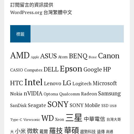
訂閱留言的資訊提供
WordPress.org 台灣繁體中文
標籤
AMD
Canon
ASUS
BENQ
Atom
Bose
Apple
Epson
DELL
HP
Google
CASIO
Computex
Intel
LG
HTC
Microsoft
Lenovo
Logitech
nVIDIA
Samsung
Nokia
Radeon
Qualcomm
Optoma
SONY
Seagate
SONY Mobile
SanDisk
SSD
USB
三星
WD
中華電信
Xeon
Type-C
Viewsonic
台灣大哥
華碩
羅技
微軟
小米
戴爾
趨勢科技
遠傳
大
高通