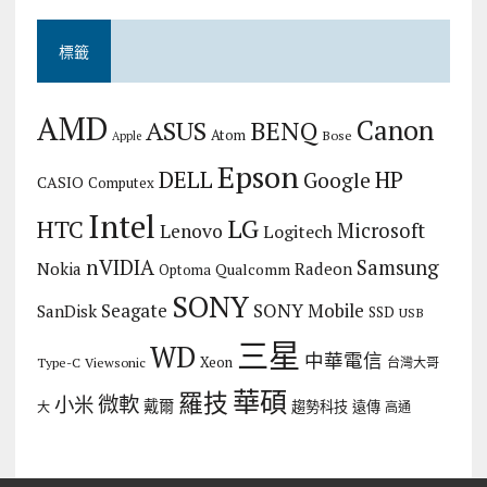
標籤
AMD
Canon
ASUS
BENQ
Atom
Bose
Apple
Epson
DELL
HP
Google
CASIO
Computex
Intel
LG
HTC
Microsoft
Lenovo
Logitech
nVIDIA
Samsung
Nokia
Radeon
Qualcomm
Optoma
SONY
Seagate
SONY Mobile
SanDisk
SSD
USB
三星
WD
中華電信
Xeon
Type-C
Viewsonic
台灣大哥
華碩
羅技
微軟
小米
戴爾
趨勢科技
遠傳
大
高通