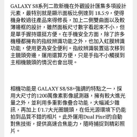
GALAXY S8系列二款新機在外觀設計匯集多項設計
元素，最特別就是顯示面板比例達到 18.5:9，使得
機身較過往產品來得修長，加上二側雙曲面以及較
薄邊框的設計，雖然面板尺寸數字看起來不小，但
是單手握持還挺方便。在手機安全方面，除了許多
機種都擁有的指紋辨識功能之外，也加入虹膜辨識
功能，使用更為安全便利。指紋辨識裝置這次移到
主鏡頭旁邊，運用還算方便，只是手指不小觸摸到
主相機鏡頭的情況也會出現。
相機功能是 GALAXY S8/S8+強調的特點之一，採
用大尺寸的1200萬像素影像感測器，擁有較大進光
量之外，並利用多重影像疊合功能，大幅減少雜
訊，再加上 f/1.7大光圈鏡頭，在低光源環境下仍能
拍到品質不錯的相片。此外運用Dual Pixel的自動
對焦技術，提供高速合焦能力，隨時捕捉到精彩照
片。