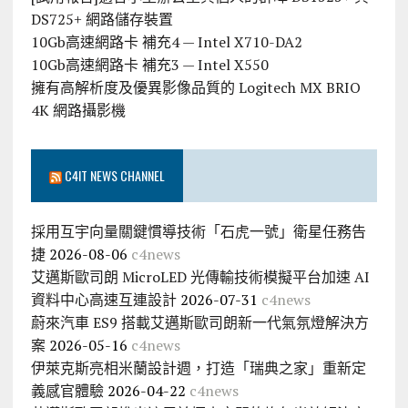
DS725+ 網路儲存裝置
10Gb高速網路卡 補充4 — Intel X710-DA2
10Gb高速網路卡 補充3 — Intel X550
擁有高解析度及優異影像品質的 Logitech MX BRIO
4K 網路攝影機
C4IT NEWS CHANNEL
採用互宇向量關鍵慣導技術「石虎一號」衛星任務告
捷
2026-08-06
c4news
艾邁斯歐司朗 MicroLED 光傳輸技術模擬平台加速 AI
資料中心高速互連設計
2026-07-31
c4news
蔚來汽車 ES9 搭載艾邁斯歐司朗新一代氣氛燈解決方
案
2026-05-16
c4news
伊萊克斯亮相米蘭設計週，打造「瑞典之家」重新定
義感官體驗
2026-04-22
c4news