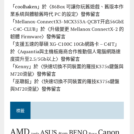
「
coolhaken
」於〈
86Box 可讓你玩舊遊戲、舊版本作
業系統與體驗舊時代 PC 的設定
〉發佈留言
「
Mellanox-ConnectX3-MCX353A-QCBT开启56GbE
- C4C-CLUB
」於〈
升級變更 Mellanox ConnectX-2 的
韌體 Firmware
〉發佈留言
「
支援五速的華碩 XG-C100C 10Gb網路卡 – C4IT
」
於〈
Aquantia與主機板廠商合作推動個人電腦網路速
度提升至2.5/5Gb以上
〉發佈留言
「
Kenny
」於〈
快速切換不同裝置的羅技K375s鍵盤與
M720滑鼠
〉發佈留言
「
巫聰毅
」於〈
快速切換不同裝置的羅技K375s鍵盤
與M720滑鼠
〉發佈留言
標籤
AMD
Canon
ASUS
BENQ
Atom
Bose
Apple