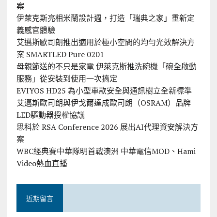
案
伊萊克斯亮相米蘭設計週，打造「瑞典之家」重新定
義感官體驗
艾邁斯歐司朗推出適用於極小空間的均勻光效解決方
案 SMARTLED Pure 0201
母親節送的不只是家電 伊萊克斯推洗碗機「碗全啟動
服務」從安裝到使用一次搞定
EVIYOS HD25 為小型車款安全與通訊樹立全新標準
艾邁斯歐司朗與伊戈爾達成歐司朗（OSRAM）品牌
LED驅動器授權協議
思科於 RSA Conference 2026 展出AI代理資安解決方
案
WBC經典賽中華隊明首戰澳洲 中華電信MOD、Hami
Video熱血直播
近期留言