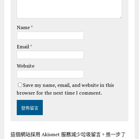
Name
*
Email
*
Website
Save my name, email, and website in this
browser for the next time I comment.
這個網站採用 Akismet 服務減少垃圾留言。
進一步了