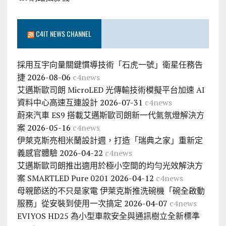
C4IT NEWS CHANNEL
採用互宇向量關鍵慣導技術「石虎一號」衛星任務告
捷
2026-08-06
c4news
艾邁斯歐司朗 MicroLED 光傳輸技術模擬平台加速 AI
資料中心高速互連設計
2026-07-31
c4news
蔚來汽車 ES9 搭載艾邁斯歐司朗新一代氣氛燈解決方
案
2026-05-16
c4news
伊萊克斯亮相米蘭設計週，打造「瑞典之家」重新定
義感官體驗
2026-04-22
c4news
艾邁斯歐司朗推出適用於極小空間的均勻光效解決方
案 SMARTLED Pure 0201
2026-04-12
c4news
母親節送的不只是家電 伊萊克斯推洗碗機「碗全啟動
服務」從安裝到使用一次搞定
2026-04-07
c4news
EVIYOS HD25 為小型車款安全與通訊樹立全新標準