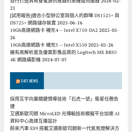
自行打造具有雙電源供應器的桌機或伺服器
2026-02-
21
[試用報告]適合小型辦公室與個人的群暉 DS1525+ 與
DS725+ 網路儲存裝置
2025-06-16
10Gb高速網路卡 補充4 — Intel X710-DA2
2025-05-
26
10Gb高速網路卡 補充3 — Intel X550
2025-05-26
擁有高解析度及優異影像品質的 Logitech MX BRIO
4K 網路攝影機
2024-07-07
C4IT NEWS
採用互宇向量關鍵慣導技術「石虎一號」衛星任務告
捷
艾邁斯歐司朗 MicroLED 光傳輸技術模擬平台加速 AI
資料中心高速互連設計
蔚來汽車 ES9 搭載艾邁斯歐司朗新一代氣氛燈解決方