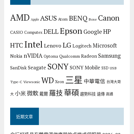
AMD
Canon
ASUS
BENQ
Atom
Bose
Apple
Epson
DELL
HP
Google
CASIO
Computex
Intel
LG
HTC
Microsoft
Lenovo
Logitech
nVIDIA
Samsung
Nokia
Radeon
Qualcomm
Optoma
SONY
Seagate
SONY Mobile
SanDisk
SSD
USB
三星
WD
中華電信
Xeon
Type-C
Viewsonic
台灣大哥
華碩
羅技
微軟
小米
戴爾
趨勢科技
遠傳
大
高通
近期文章