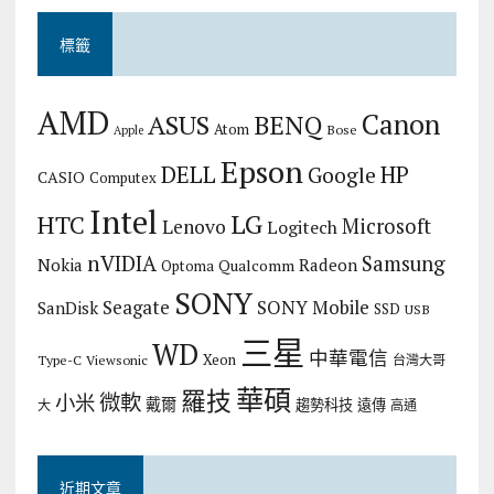
標籤
AMD
Canon
ASUS
BENQ
Atom
Bose
Apple
Epson
DELL
HP
Google
CASIO
Computex
Intel
LG
HTC
Microsoft
Lenovo
Logitech
nVIDIA
Samsung
Nokia
Radeon
Qualcomm
Optoma
SONY
Seagate
SONY Mobile
SanDisk
SSD
USB
三星
WD
中華電信
Xeon
Type-C
Viewsonic
台灣大哥
華碩
羅技
微軟
小米
戴爾
趨勢科技
遠傳
大
高通
近期文章