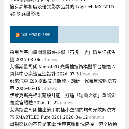
擁有高解析度及優異影像品質的 Logitech MX BRIO
4K 網路攝影機
C4IT NEWS CHANNEL
採用互宇向量關鍵慣導技術「石虎一號」衛星任務告
捷
2026-08-06
c4news
艾邁斯歐司朗 MicroLED 光傳輸技術模擬平台加速 AI
資料中心高速互連設計
2026-07-31
c4news
蔚來汽車 ES9 搭載艾邁斯歐司朗新一代氣氛燈解決方
案
2026-05-16
c4news
伊萊克斯亮相米蘭設計週，打造「瑞典之家」重新定
義感官體驗
2026-04-22
c4news
艾邁斯歐司朗推出適用於極小空間的均勻光效解決方
案 SMARTLED Pure 0201
2026-04-12
c4news
母親節送的不只是家電 伊萊克斯推洗碗機「碗全啟動