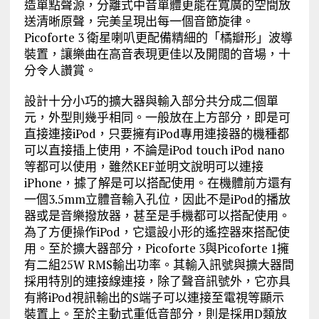
造單點聲源，分離式中音單體更能在寬廣的空間放
送清晰原聲，完美呈現出每一個音節旋律。
Picoforte 3 衛星喇叭更配備精細的「橘瓣形」波導
裝置，讓樂曲在高音表現更佳以及開闊的音場，十
分令人讚賞。
設計十分小巧的擴大器與輸入部分共分成二個單
元，外型則幾乎相同。一般放在上方部分，即是可
直接連接iPod，只要擁有iPod專用連接器的機種都
可以直接插上使用，不論是iPod touch iPod nano
等都可以使用，雖然KEF並明文說明可以連接
iPhone，據了解是可以搭配使用。在機體前方還有
一個3.5mm立體音輸入孔位，因此不是iPod的播放
器或是音樂撥放器，甚至是手機都可以搭配使用。
為了方便操作iPod，它還設小形的遙控器來搭配使
用。至於擴大器部分，Picoforte 3與Picoforte 1擁
有二組25W RMS輸出功率。其輸入訊號與擴大器間
採用特別的連接線連接，除了聲音訊號外，它亦具
有將iPod視訊輸出的S端子可以連接至電視等顯示
裝置上。至於主動式重低音部分，則是採用D類放