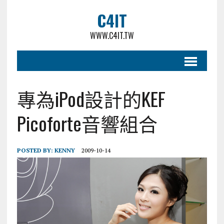
C4IT
WWW.C4IT.TW
專為iPod設計的KEF
Picoforte音響組合
POSTED BY:
KENNY
2009-10-14