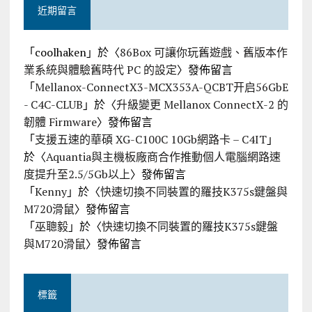
近期留言
「
coolhaken
」於〈
86Box 可讓你玩舊遊戲、舊版本作
業系統與體驗舊時代 PC 的設定
〉發佈留言
「
Mellanox-ConnectX3-MCX353A-QCBT开启56GbE
- C4C-CLUB
」於〈
升級變更 Mellanox ConnectX-2 的
韌體 Firmware
〉發佈留言
「
支援五速的華碩 XG-C100C 10Gb網路卡 – C4IT
」
於〈
Aquantia與主機板廠商合作推動個人電腦網路速
度提升至2.5/5Gb以上
〉發佈留言
「
Kenny
」於〈
快速切換不同裝置的羅技K375s鍵盤與
M720滑鼠
〉發佈留言
「
巫聰毅
」於〈
快速切換不同裝置的羅技K375s鍵盤
與M720滑鼠
〉發佈留言
標籤