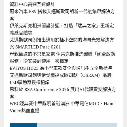
資料中心高速互連設計
蔚來汽車 ES9 搭載艾邁斯歐司朗新一代氣氛燈解決方
案
伊萊克斯亮相米蘭設計週，打造「瑞典之家」重新定
義感官體驗
艾邁斯歐司朗推出適用於極小空間的均勻光效解決方
案 SMARTLED Pure 0201
母親節送的不只是家電 伊萊克斯推洗碗機「碗全啟動
服務」從安裝到使用一次搞定
EVIYOS HD25 為小型車款安全與通訊樹立全新標準
艾邁斯歐司朗與伊戈爾達成歐司朗（OSRAM）品牌
LED驅動器授權協議
思科於 RSA Conference 2026 展出AI代理資安解決方
案
WBC經典賽中華隊明首戰澳洲 中華電信MOD、Hami
Video熱血直播