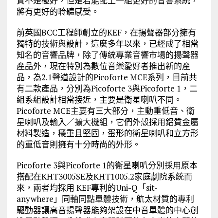
質不是極好，但是若能配上一組更好的音響系統，
將有更好的聆聽感受。
前英國BCC工程師創立的KEF，在揚聲器部分擁有
獨特的技術與設計，這麼多年以來，已經成了相當
知名的音響品牌，除了傳統專業音響市場的揚聲器
產品外，現在特別為數位音樂愛好者推出新的產
品，為2.1聲道設計的Picoforte MCE系列，目前共
有二款產品，分別為Picoforte 3與Picoforte 1，二
組系組設計相當接近，主要是衛星喇叭不同。
Picoforte MCE主要有三大部分，主動重低音、衛
星喇叭及輸入／擴大機組，它們外殼採用鋁質金屬
材料製造，穩重且堅固，蛋形的衛星喇叭和立方形
的重低音則擁有十分時尚的外形。
Picoforte 3與Picoforte 1的衛星喇叭分別採用原本
搭配在KHT3005SE及KHT1005.2家庭劇院系統而
來，兩者均採用 KEF專利的Uni-Q「sit-
anywhere」同軸同點單體技術，航太材質的專利
驅動器讓高音揚聲器能夠架設在中音單體的中心創