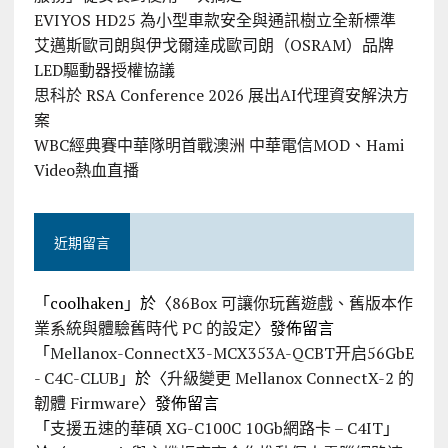
EVIYOS HD25 為小型車款安全與通訊樹立全新標準
艾邁斯歐司朗與伊戈爾達成歐司朗（OSRAM）品牌
LED驅動器授權協議
思科於 RSA Conference 2026 展出AI代理資安解決方
案
WBC經典賽中華隊明首戰澳洲 中華電信MOD、Hami
Video熱血直播
近期留言
「
coolhaken
」於〈
86Box 可讓你玩舊遊戲、舊版本作
業系統與體驗舊時代 PC 的設定
〉發佈留言
「
Mellanox-ConnectX3-MCX353A-QCBT开启56GbE
- C4C-CLUB
」於〈
升級變更 Mellanox ConnectX-2 的
韌體 Firmware
〉發佈留言
「
支援五速的華碩 XG-C100C 10Gb網路卡 – C4IT
」