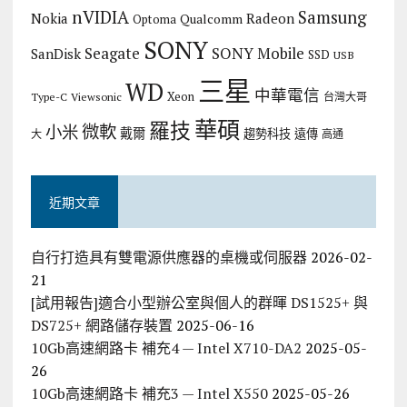
nVIDIA
Samsung
Nokia
Radeon
Qualcomm
Optoma
SONY
Seagate
SONY Mobile
SanDisk
SSD
USB
三星
WD
中華電信
Xeon
Type-C
Viewsonic
台灣大哥
華碩
羅技
微軟
小米
戴爾
趨勢科技
遠傳
大
高通
近期文章
自行打造具有雙電源供應器的桌機或伺服器
2026-02-
21
[試用報告]適合小型辦公室與個人的群暉 DS1525+ 與
DS725+ 網路儲存裝置
2025-06-16
10Gb高速網路卡 補充4 — Intel X710-DA2
2025-05-
26
10Gb高速網路卡 補充3 — Intel X550
2025-05-26