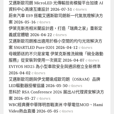
艾邁斯歐司朗 MicroLED 光傳輸技術模擬平台加速 AI
資料中心高速互連設計
2026-07-31
c4news
蔚來汽車 ES9 搭載艾邁斯歐司朗新一代氣氛燈解決方
案
2026-05-16
c4news
伊萊克斯亮相米蘭設計週，打造「瑞典之家」重新定
義感官體驗
2026-04-22
c4news
艾邁斯歐司朗推出適用於極小空間的均勻光效解決方
案 SMARTLED Pure 0201
2026-04-12
c4news
母親節送的不只是家電 伊萊克斯推洗碗機「碗全啟動
服務」從安裝到使用一次搞定
2026-04-07
c4news
EVIYOS HD25 為小型車款安全與通訊樹立全新標準
2026-04-02
c4news
艾邁斯歐司朗與伊戈爾達成歐司朗（OSRAM）品牌
LED驅動器授權協議
2026-03-30
c4news
思科於 RSA Conference 2026 展出AI代理資安解決方
案
2026-03-27
c4news
WBC經典賽中華隊明首戰澳洲 中華電信MOD、Hami
Video熱血直播
2026-03-05
c4news