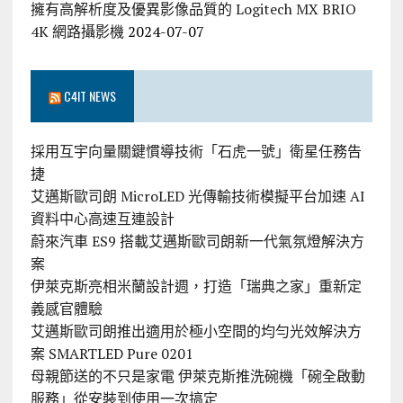
擁有高解析度及優異影像品質的 Logitech MX BRIO
4K 網路攝影機
2024-07-07
C4IT NEWS
採用互宇向量關鍵慣導技術「石虎一號」衛星任務告
捷
艾邁斯歐司朗 MicroLED 光傳輸技術模擬平台加速 AI
資料中心高速互連設計
蔚來汽車 ES9 搭載艾邁斯歐司朗新一代氣氛燈解決方
案
伊萊克斯亮相米蘭設計週，打造「瑞典之家」重新定
義感官體驗
艾邁斯歐司朗推出適用於極小空間的均勻光效解決方
案 SMARTLED Pure 0201
母親節送的不只是家電 伊萊克斯推洗碗機「碗全啟動
服務」從安裝到使用一次搞定