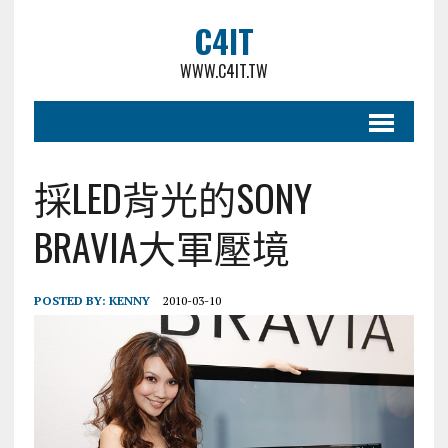
C4IT
WWW.C4IT.TW
採LED背光的SONY
BRAVIA大軍壓境
POSTED BY:
KENNY
2010-03-10