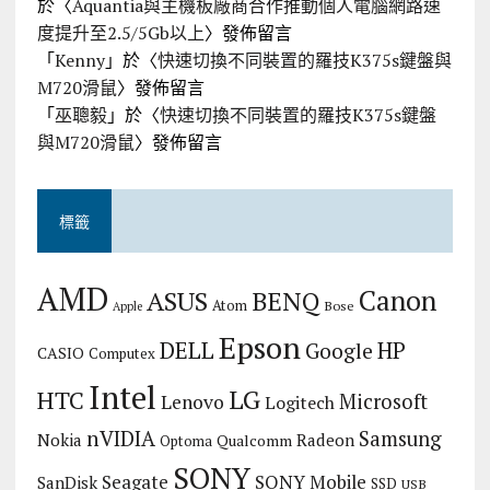
於〈
Aquantia與主機板廠商合作推動個人電腦網路速
度提升至2.5/5Gb以上
〉發佈留言
「
Kenny
」於〈
快速切換不同裝置的羅技K375s鍵盤與
M720滑鼠
〉發佈留言
「
巫聰毅
」於〈
快速切換不同裝置的羅技K375s鍵盤
與M720滑鼠
〉發佈留言
標籤
AMD
Canon
ASUS
BENQ
Atom
Bose
Apple
Epson
DELL
HP
Google
CASIO
Computex
Intel
LG
HTC
Microsoft
Lenovo
Logitech
nVIDIA
Samsung
Nokia
Radeon
Qualcomm
Optoma
SONY
Seagate
SONY Mobile
SanDisk
SSD
USB