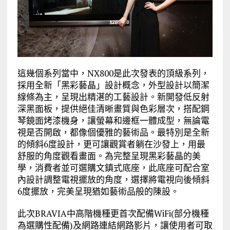
這幾個系列當中，NX800是此次發表的頂級系列，
採用全新「黑彩藝晶」設計概念，外型設計以簡潔
線條為主，呈現出精湛的工藝設計。新開發低反射
深黑面板，提供絕佳清晰畫質與色彩層次，搭配鋼
琴鏡面烤漆機身，讓螢幕和邊框一體成型，無論電
視是否開啟，都像個優雅的藝術品。最特別是全新
的傾斜6度設計，更可讓觀賞者躺在沙發上，用最
舒服的角度觀看畫面。為完整呈現黑彩藝晶的美
學，消費者並可選購文鎮式底座，此底座可配合室
內設計調整電視擺放的角度，選擇將電視向後傾斜
6度擺放，完美呈現猶如藝術品般的陳設。
此次BRAVIA中高階機種更首次配備WiFi(部分機種
為選購性配備)及網路連結網路影片，讓使用者可取