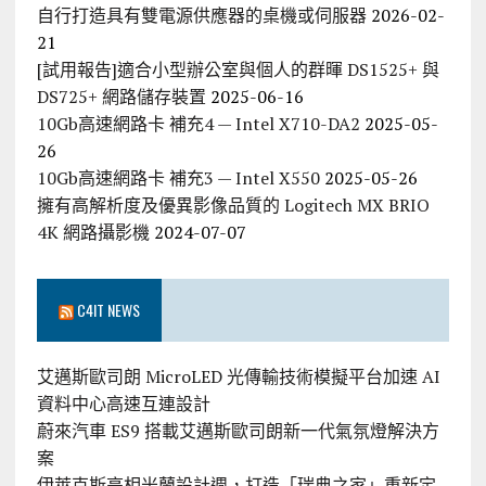
自行打造具有雙電源供應器的桌機或伺服器
2026-02-
21
[試用報告]適合小型辦公室與個人的群暉 DS1525+ 與
DS725+ 網路儲存裝置
2025-06-16
10Gb高速網路卡 補充4 — Intel X710-DA2
2025-05-
26
10Gb高速網路卡 補充3 — Intel X550
2025-05-26
擁有高解析度及優異影像品質的 Logitech MX BRIO
4K 網路攝影機
2024-07-07
C4IT NEWS
艾邁斯歐司朗 MicroLED 光傳輸技術模擬平台加速 AI
資料中心高速互連設計
蔚來汽車 ES9 搭載艾邁斯歐司朗新一代氣氛燈解決方
案
伊萊克斯亮相米蘭設計週，打造「瑞典之家」重新定