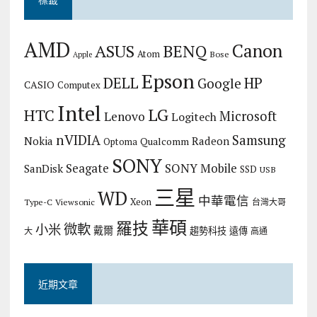
AMD
Canon
ASUS
BENQ
Atom
Bose
Apple
Epson
DELL
HP
Google
CASIO
Computex
Intel
LG
HTC
Microsoft
Lenovo
Logitech
nVIDIA
Samsung
Nokia
Radeon
Qualcomm
Optoma
SONY
Seagate
SONY Mobile
SanDisk
SSD
USB
三星
WD
中華電信
Xeon
Type-C
Viewsonic
台灣大哥
華碩
羅技
微軟
小米
戴爾
趨勢科技
遠傳
大
高通
近期文章