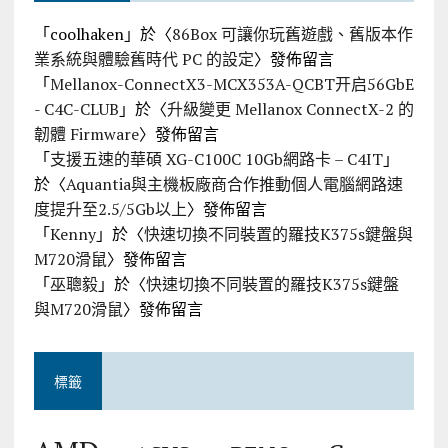
「
coolhaken
」於〈
86Box 可讓你玩舊遊戲、舊版本作
業系統與體驗舊時代 PC 的設定
〉發佈留言
「
Mellanox-ConnectX3-MCX353A-QCBT开启56GbE
- C4C-CLUB
」於〈
升級變更 Mellanox ConnectX-2 的
韌體 Firmware
〉發佈留言
「
支援五速的華碩 XG-C100C 10Gb網路卡 – C4IT
」
於〈
Aquantia與主機板廠商合作推動個人電腦網路速
度提升至2.5/5Gb以上
〉發佈留言
「
Kenny
」於〈
快速切換不同裝置的羅技K375s鍵盤與
M720滑鼠
〉發佈留言
「
巫聰毅
」於〈
快速切換不同裝置的羅技K375s鍵盤
與M720滑鼠
〉發佈留言
標籤