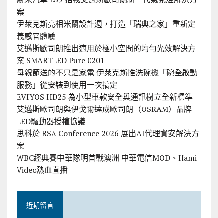
案
伊萊克斯亮相米蘭設計週，打造「瑞典之家」重新定
義感官體驗
艾邁斯歐司朗推出適用於極小空間的均勻光效解決方
案 SMARTLED Pure 0201
母親節送的不只是家電 伊萊克斯推洗碗機「碗全啟動
服務」從安裝到使用一次搞定
EVIYOS HD25 為小型車款安全與通訊樹立全新標準
艾邁斯歐司朗與伊戈爾達成歐司朗（OSRAM）品牌
LED驅動器授權協議
思科於 RSA Conference 2026 展出AI代理資安解決方
案
WBC經典賽中華隊明首戰澳洲 中華電信MOD、Hami
Video熱血直播
近期留言