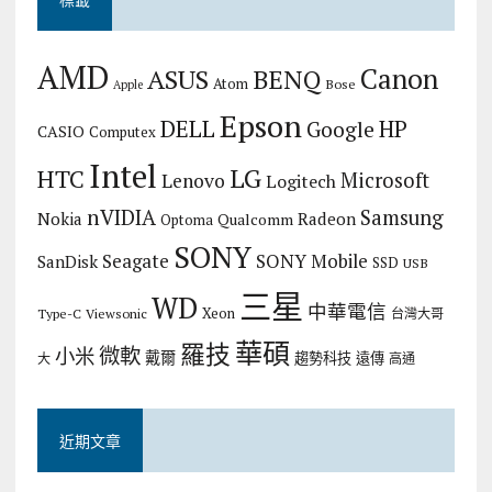
AMD
Canon
ASUS
BENQ
Atom
Bose
Apple
Epson
DELL
HP
Google
CASIO
Computex
Intel
LG
HTC
Microsoft
Lenovo
Logitech
nVIDIA
Samsung
Nokia
Radeon
Qualcomm
Optoma
SONY
Seagate
SONY Mobile
SanDisk
SSD
USB
三星
WD
中華電信
Xeon
Type-C
Viewsonic
台灣大哥
華碩
羅技
微軟
小米
戴爾
趨勢科技
遠傳
大
高通
近期文章