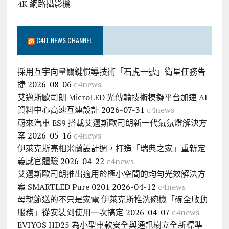
4K 網路攝影機
C4IT NEWS CHANNEL
採用互宇向量關鍵慣導技術「石虎一號」衛星任務告
捷
2026-08-06
c4news
艾邁斯歐司朗 MicroLED 光傳輸技術模擬平台加速 AI
資料中心高速互連設計
2026-07-31
c4news
蔚來汽車 ES9 搭載艾邁斯歐司朗新一代氣氛燈解決方
案
2026-05-16
c4news
伊萊克斯亮相米蘭設計週，打造「瑞典之家」重新定
義感官體驗
2026-04-22
c4news
艾邁斯歐司朗推出適用於極小空間的均勻光效解決方
案 SMARTLED Pure 0201
2026-04-12
c4news
母親節送的不只是家電 伊萊克斯推洗碗機「碗全啟動
服務」從安裝到使用一次搞定
2026-04-07
c4news
EVIYOS HD25 為小型車款安全與通訊樹立全新標準