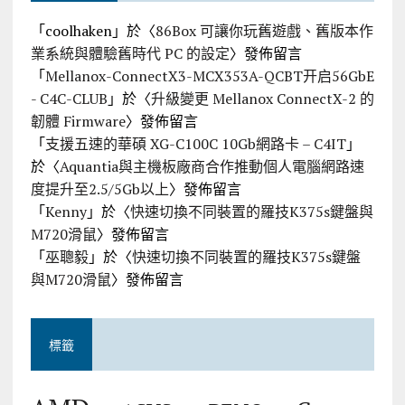
「
coolhaken
」於〈
86Box 可讓你玩舊遊戲、舊版本作
業系統與體驗舊時代 PC 的設定
〉發佈留言
「
Mellanox-ConnectX3-MCX353A-QCBT开启56GbE
- C4C-CLUB
」於〈
升級變更 Mellanox ConnectX-2 的
韌體 Firmware
〉發佈留言
「
支援五速的華碩 XG-C100C 10Gb網路卡 – C4IT
」
於〈
Aquantia與主機板廠商合作推動個人電腦網路速
度提升至2.5/5Gb以上
〉發佈留言
「
Kenny
」於〈
快速切換不同裝置的羅技K375s鍵盤與
M720滑鼠
〉發佈留言
「
巫聰毅
」於〈
快速切換不同裝置的羅技K375s鍵盤
與M720滑鼠
〉發佈留言
標籤