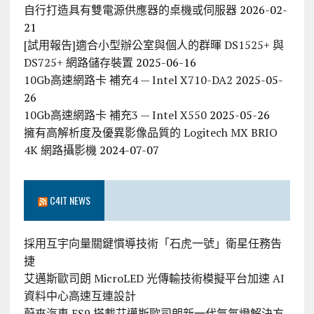
自行打造具有雙電源供應器的桌機或伺服器
2026-02-
21
[試用報告]適合小型辦公室與個人的群暉 DS1525+ 與
DS725+ 網路儲存裝置
2025-06-16
10Gb高速網路卡 補充4 — Intel X710-DA2
2025-05-
26
10Gb高速網路卡 補充3 — Intel X550
2025-05-26
擁有高解析度及優異影像品質的 Logitech MX BRIO
4K 網路攝影機
2024-07-07
C4IT NEWS
採用互宇向量關鍵慣導技術「石虎一號」衛星任務告
捷
艾邁斯歐司朗 MicroLED 光傳輸技術模擬平台加速 AI
資料中心高速互連設計
蔚來汽車 ES9 搭載艾邁斯歐司朗新一代氣氛燈解決方