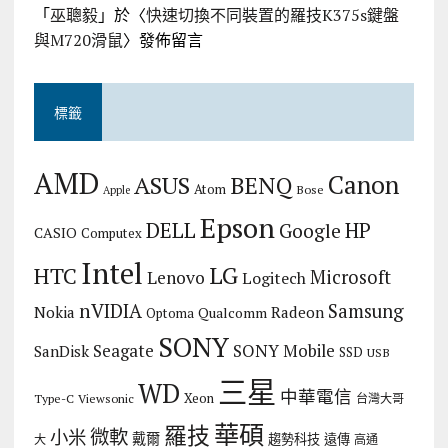
「
巫聰毅
」於〈
快速切換不同裝置的羅技K375s鍵盤
與M720滑鼠
〉發佈留言
標籤
AMD
Canon
ASUS
BENQ
Atom
Bose
Apple
Epson
DELL
HP
Google
CASIO
Computex
Intel
LG
HTC
Microsoft
Lenovo
Logitech
nVIDIA
Samsung
Nokia
Radeon
Qualcomm
Optoma
SONY
Seagate
SONY Mobile
SanDisk
SSD
USB
三星
WD
中華電信
Xeon
Type-C
Viewsonic
台灣大哥
華碩
羅技
微軟
小米
戴爾
趨勢科技
遠傳
大
高通