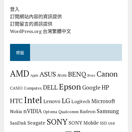
登入
訂閱網站內容的資訊提供
訂閱留言的資訊提供
WordPress.org 台灣繁體中文
標籤
AMD
Canon
ASUS
BENQ
Atom
Bose
Apple
Epson
DELL
HP
Google
CASIO
Computex
Intel
LG
HTC
Microsoft
Lenovo
Logitech
nVIDIA
Samsung
Nokia
Radeon
Qualcomm
Optoma
SONY
Seagate
SONY Mobile
SanDisk
SSD
USB