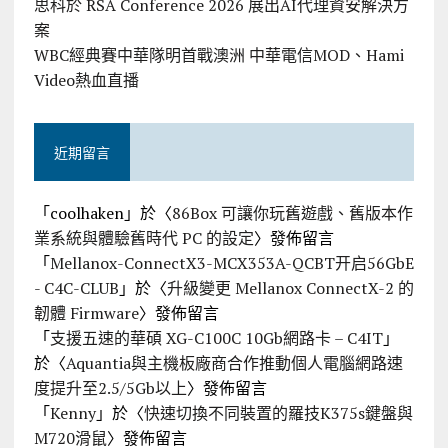
思科於 RSA Conference 2026 展出AI代理資安解決方
案
WBC經典賽中華隊明首戰澳洲 中華電信MOD、Hami
Video熱血直播
近期留言
「
coolhaken
」於〈
86Box 可讓你玩舊遊戲、舊版本作
業系統與體驗舊時代 PC 的設定
〉發佈留言
「
Mellanox-ConnectX3-MCX353A-QCBT开启56GbE
- C4C-CLUB
」於〈
升級變更 Mellanox ConnectX-2 的
韌體 Firmware
〉發佈留言
「
支援五速的華碩 XG-C100C 10Gb網路卡 – C4IT
」
於〈
Aquantia與主機板廠商合作推動個人電腦網路速
度提升至2.5/5Gb以上
〉發佈留言
「
Kenny
」於〈
快速切換不同裝置的羅技K375s鍵盤與
M720滑鼠
〉發佈留言