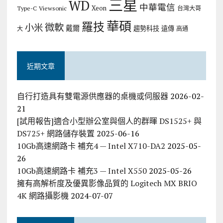
三星
WD
中華電信
Xeon
Type-C
Viewsonic
台灣大哥
華碩
羅技
微軟
小米
戴爾
趨勢科技
遠傳
大
高通
近期文章
自行打造具有雙電源供應器的桌機或伺服器
2026-02-
21
[試用報告]適合小型辦公室與個人的群暉 DS1525+ 與
DS725+ 網路儲存裝置
2025-06-16
10Gb高速網路卡 補充4 — Intel X710-DA2
2025-05-
26
10Gb高速網路卡 補充3 — Intel X550
2025-05-26
擁有高解析度及優異影像品質的 Logitech MX BRIO
4K 網路攝影機
2024-07-07