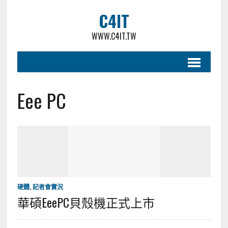
C4IT
WWW.C4IT.TW
Eee PC
硬體
,
記者會實況
華碩EeePC貝殼機正式上市