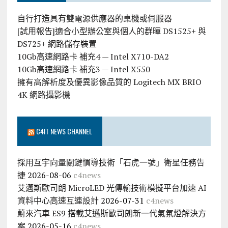
自行打造具有雙電源供應器的桌機或伺服器
[試用報告]適合小型辦公室與個人的群暉 DS1525+ 與
DS725+ 網路儲存裝置
10Gb高速網路卡 補充4 — Intel X710-DA2
10Gb高速網路卡 補充3 — Intel X550
擁有高解析度及優異影像品質的 Logitech MX BRIO
4K 網路攝影機
C4IT NEWS CHANNEL
採用互宇向量關鍵慣導技術「石虎一號」衛星任務告
捷
2026-08-06
c4news
艾邁斯歐司朗 MicroLED 光傳輸技術模擬平台加速 AI
資料中心高速互連設計
2026-07-31
c4news
蔚來汽車 ES9 搭載艾邁斯歐司朗新一代氣氛燈解決方
案
2026-05-16
c4news