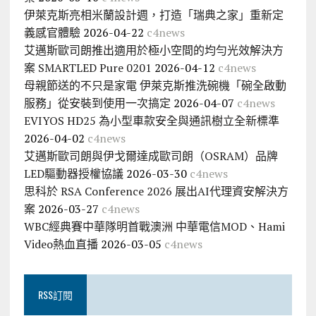
伊萊克斯亮相米蘭設計週，打造「瑞典之家」重新定
義感官體驗
2026-04-22
c4news
艾邁斯歐司朗推出適用於極小空間的均勻光效解決方
案 SMARTLED Pure 0201
2026-04-12
c4news
母親節送的不只是家電 伊萊克斯推洗碗機「碗全啟動
服務」從安裝到使用一次搞定
2026-04-07
c4news
EVIYOS HD25 為小型車款安全與通訊樹立全新標準
2026-04-02
c4news
艾邁斯歐司朗與伊戈爾達成歐司朗（OSRAM）品牌
LED驅動器授權協議
2026-03-30
c4news
思科於 RSA Conference 2026 展出AI代理資安解決方
案
2026-03-27
c4news
WBC經典賽中華隊明首戰澳洲 中華電信MOD、Hami
Video熱血直播
2026-03-05
c4news
RSS訂閱