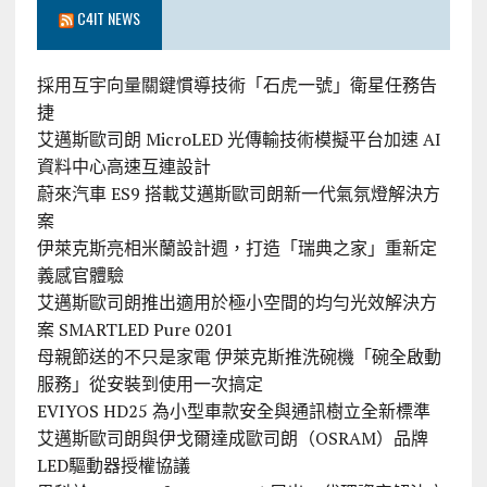
C4IT NEWS
採用互宇向量關鍵慣導技術「石虎一號」衛星任務告
捷
艾邁斯歐司朗 MicroLED 光傳輸技術模擬平台加速 AI
資料中心高速互連設計
蔚來汽車 ES9 搭載艾邁斯歐司朗新一代氣氛燈解決方
案
伊萊克斯亮相米蘭設計週，打造「瑞典之家」重新定
義感官體驗
艾邁斯歐司朗推出適用於極小空間的均勻光效解決方
案 SMARTLED Pure 0201
母親節送的不只是家電 伊萊克斯推洗碗機「碗全啟動
服務」從安裝到使用一次搞定
EVIYOS HD25 為小型車款安全與通訊樹立全新標準
艾邁斯歐司朗與伊戈爾達成歐司朗（OSRAM）品牌
LED驅動器授權協議