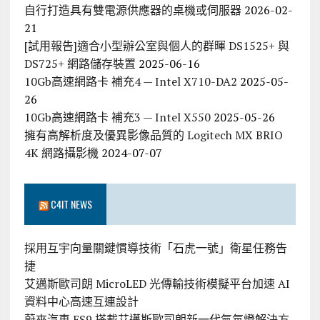
自行打造具有雙電源供應器的桌機或伺服器
2026-02-
21
[試用報告]適合小型辦公室與個人的群暉 DS1525+ 與
DS725+ 網路儲存裝置
2025-06-16
10Gb高速網路卡 補充4 — Intel X710-DA2
2025-05-
26
10Gb高速網路卡 補充3 — Intel X550
2025-05-26
擁有高解析度及優異影像品質的 Logitech MX BRIO
4K 網路攝影機
2024-07-07
C4IT NEWS
採用互宇向量關鍵慣導技術「石虎一號」衛星任務告
捷
艾邁斯歐司朗 MicroLED 光傳輸技術模擬平台加速 AI
資料中心高速互連設計
蔚來汽車 ES9 搭載艾邁斯歐司朗新一代氣氛燈解決方