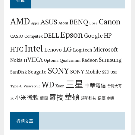
AMD
Canon
ASUS
BENQ
Atom
Bose
Apple
Epson
DELL
HP
Google
CASIO
Computex
Intel
LG
HTC
Microsoft
Lenovo
Logitech
nVIDIA
Samsung
Nokia
Radeon
Qualcomm
Optoma
SONY
Seagate
SONY Mobile
SanDisk
SSD
USB
三星
WD
中華電信
Xeon
Type-C
Viewsonic
台灣大哥
華碩
羅技
微軟
小米
戴爾
趨勢科技
遠傳
大
高通
近期文章