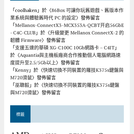
「
coolhaken
」於〈
86Box 可讓你玩舊遊戲、舊版本作
業系統與體驗舊時代 PC 的設定
〉發佈留言
「
Mellanox-ConnectX3-MCX353A-QCBT开启56GbE
- C4C-CLUB
」於〈
升級變更 Mellanox ConnectX-2 的
韌體 Firmware
〉發佈留言
「
支援五速的華碩 XG-C100C 10Gb網路卡 – C4IT
」
於〈
Aquantia與主機板廠商合作推動個人電腦網路速
度提升至2.5/5Gb以上
〉發佈留言
「
Kenny
」於〈
快速切換不同裝置的羅技K375s鍵盤與
M720滑鼠
〉發佈留言
「
巫聰毅
」於〈
快速切換不同裝置的羅技K375s鍵盤
與M720滑鼠
〉發佈留言
標籤