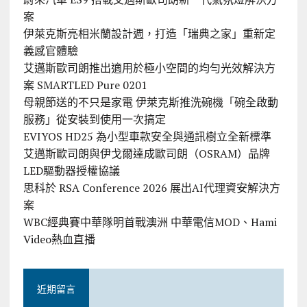
案
伊萊克斯亮相米蘭設計週，打造「瑞典之家」重新定
義感官體驗
艾邁斯歐司朗推出適用於極小空間的均勻光效解決方
案 SMARTLED Pure 0201
母親節送的不只是家電 伊萊克斯推洗碗機「碗全啟動
服務」從安裝到使用一次搞定
EVIYOS HD25 為小型車款安全與通訊樹立全新標準
艾邁斯歐司朗與伊戈爾達成歐司朗（OSRAM）品牌
LED驅動器授權協議
思科於 RSA Conference 2026 展出AI代理資安解決方
案
WBC經典賽中華隊明首戰澳洲 中華電信MOD、Hami
Video熱血直播
近期留言