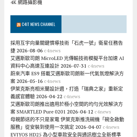
4K 網路攝影機
C4IT NEWS CHANNEL
採用互宇向量關鍵慣導技術「石虎一號」衛星任務告
捷
2026-08-06
c4news
艾邁斯歐司朗 MicroLED 光傳輸技術模擬平台加速 AI
資料中心高速互連設計
2026-07-31
c4news
蔚來汽車 ES9 搭載艾邁斯歐司朗新一代氣氛燈解決方
案
2026-05-16
c4news
伊萊克斯亮相米蘭設計週，打造「瑞典之家」重新定
義感官體驗
2026-04-22
c4news
艾邁斯歐司朗推出適用於極小空間的均勻光效解決方
案 SMARTLED Pure 0201
2026-04-12
c4news
母親節送的不只是家電 伊萊克斯推洗碗機「碗全啟動
服務」從安裝到使用一次搞定
2026-04-07
c4news
EVIYOS HD25 為小型車款安全與通訊樹立全新標準