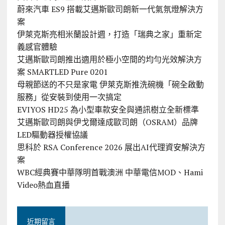
蔚來汽車 ES9 搭載艾邁斯歐司朗新一代氣氛燈解決方
案
伊萊克斯亮相米蘭設計週，打造「瑞典之家」重新定
義感官體驗
艾邁斯歐司朗推出適用於極小空間的均勻光效解決方
案 SMARTLED Pure 0201
母親節送的不只是家電 伊萊克斯推洗碗機「碗全啟動
服務」從安裝到使用一次搞定
EVIYOS HD25 為小型車款安全與通訊樹立全新標準
艾邁斯歐司朗與伊戈爾達成歐司朗（OSRAM）品牌
LED驅動器授權協議
思科於 RSA Conference 2026 展出AI代理資安解決方
案
WBC經典賽中華隊明首戰澳洲 中華電信MOD、Hami
Video熱血直播
近期留言