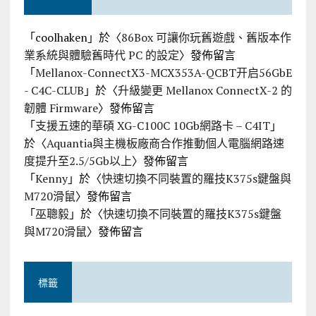
「
coolhaken
」於〈
86Box 可讓你玩舊遊戲、舊版本作
業系統與體驗舊時代 PC 的設定
〉發佈留言
「
Mellanox-ConnectX3-MCX353A-QCBT开启56GbE
- C4C-CLUB
」於〈
升級變更 Mellanox ConnectX-2 的
韌體 Firmware
〉發佈留言
「
支援五速的華碩 XG-C100C 10Gb網路卡 – C4IT
」
於〈
Aquantia與主機板廠商合作推動個人電腦網路速
度提升至2.5/5Gb以上
〉發佈留言
「
Kenny
」於〈
快速切換不同裝置的羅技K375s鍵盤與
M720滑鼠
〉發佈留言
「
巫聰毅
」於〈
快速切換不同裝置的羅技K375s鍵盤
與M720滑鼠
〉發佈留言
標籤