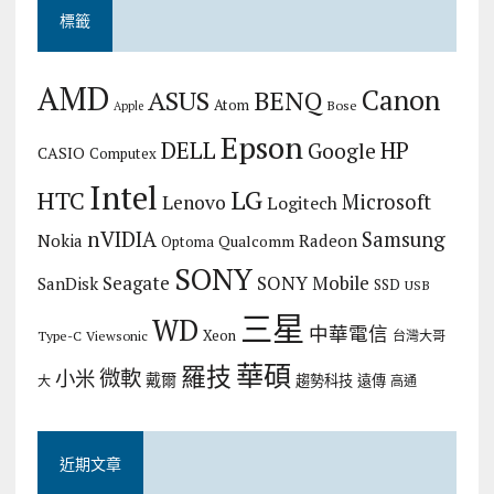
標籤
AMD
Canon
ASUS
BENQ
Atom
Bose
Apple
Epson
DELL
HP
Google
CASIO
Computex
Intel
LG
HTC
Microsoft
Lenovo
Logitech
nVIDIA
Samsung
Nokia
Radeon
Qualcomm
Optoma
SONY
Seagate
SONY Mobile
SanDisk
SSD
USB
三星
WD
中華電信
Xeon
Type-C
Viewsonic
台灣大哥
華碩
羅技
微軟
小米
戴爾
趨勢科技
遠傳
大
高通
近期文章