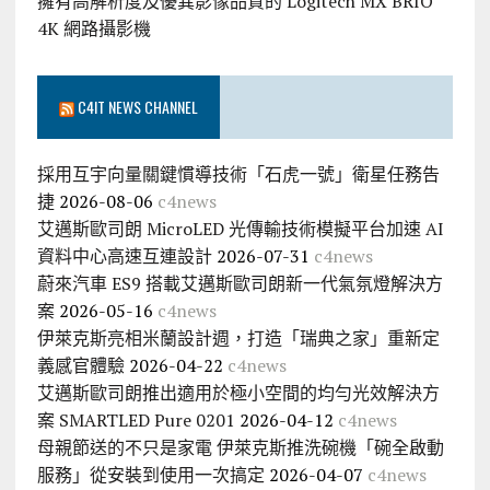
擁有高解析度及優異影像品質的 Logitech MX BRIO
4K 網路攝影機
C4IT NEWS CHANNEL
採用互宇向量關鍵慣導技術「石虎一號」衛星任務告
捷
2026-08-06
c4news
艾邁斯歐司朗 MicroLED 光傳輸技術模擬平台加速 AI
資料中心高速互連設計
2026-07-31
c4news
蔚來汽車 ES9 搭載艾邁斯歐司朗新一代氣氛燈解決方
案
2026-05-16
c4news
伊萊克斯亮相米蘭設計週，打造「瑞典之家」重新定
義感官體驗
2026-04-22
c4news
艾邁斯歐司朗推出適用於極小空間的均勻光效解決方
案 SMARTLED Pure 0201
2026-04-12
c4news
母親節送的不只是家電 伊萊克斯推洗碗機「碗全啟動
服務」從安裝到使用一次搞定
2026-04-07
c4news