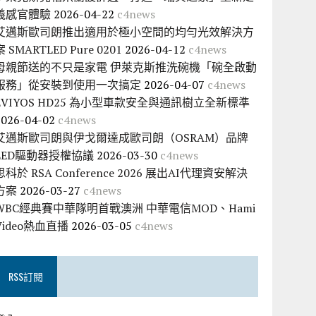
義感官體驗
2026-04-22
c4news
艾邁斯歐司朗推出適用於極小空間的均勻光效解決方
案 SMARTLED Pure 0201
2026-04-12
c4news
母親節送的不只是家電 伊萊克斯推洗碗機「碗全啟動
服務」從安裝到使用一次搞定
2026-04-07
c4news
EVIYOS HD25 為小型車款安全與通訊樹立全新標準
2026-04-02
c4news
艾邁斯歐司朗與伊戈爾達成歐司朗（OSRAM）品牌
LED驅動器授權協議
2026-03-30
c4news
思科於 RSA Conference 2026 展出AI代理資安解決
方案
2026-03-27
c4news
WBC經典賽中華隊明首戰澳洲 中華電信MOD、Hami
Video熱血直播
2026-03-05
c4news
RSS訂閱