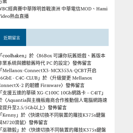
方案
WBC經典賽中華隊明首戰澳洲 中華電信MOD、Hami
Video熱血直播
近期留言
「
coolhaken
」於〈
86Box 可讓你玩舊遊戲、舊版本
作業系統與體驗舊時代 PC 的設定
〉發佈留言
「
Mellanox-ConnectX3-MCX353A-QCBT开启
56GbE - C4C-CLUB
」於〈
升級變更 Mellanox
ConnectX-2 的韌體 Firmware
〉發佈留言
「
支援五速的華碩 XG-C100C 10Gb網路卡 – C4IT
」
於〈
Aquantia與主機板廠商合作推動個人電腦網路速
度提升至2.5/5Gb以上
〉發佈留言
「
Kenny
」於〈
快速切換不同裝置的羅技K375s鍵盤
與M720滑鼠
〉發佈留言
「
巫聰毅
」於〈
快速切換不同裝置的羅技K375s鍵盤