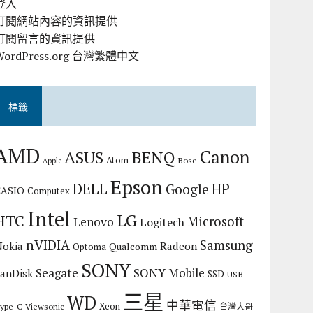
登入
訂閱網站內容的資訊提供
訂閱留言的資訊提供
WordPress.org 台灣繁體中文
標籤
AMD
Canon
ASUS
BENQ
Atom
Bose
Apple
Epson
DELL
HP
Google
CASIO
Computex
Intel
LG
HTC
Microsoft
Lenovo
Logitech
nVIDIA
Samsung
Nokia
Radeon
Qualcomm
Optoma
SONY
Seagate
SONY Mobile
SanDisk
SSD
USB
三星
WD
中華電信
Xeon
ype-C
Viewsonic
台灣大哥