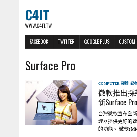
C4IT
WWW.C4IT.TW
FACEBOOK
TWITTER
GOOGLE PLUS
CUSTOM 
Surface Pro
COMPUTER
,
硬體
,
記
微軟推出採
新Surface Pr
台灣微軟宣布全新的S
理器提供更好的效
的功能。 微軟(Mic