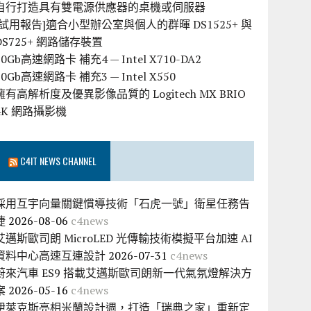
自行打造具有雙電源供應器的桌機或伺服器
[試用報告]適合小型辦公室與個人的群暉 DS1525+ 與
DS725+ 網路儲存裝置
10Gb高速網路卡 補充4 — Intel X710-DA2
10Gb高速網路卡 補充3 — Intel X550
擁有高解析度及優異影像品質的 Logitech MX BRIO
4K 網路攝影機
C4IT NEWS CHANNEL
採用互宇向量關鍵慣導技術「石虎一號」衛星任務告
捷
2026-08-06
c4news
艾邁斯歐司朗 MicroLED 光傳輸技術模擬平台加速 AI
資料中心高速互連設計
2026-07-31
c4news
蔚來汽車 ES9 搭載艾邁斯歐司朗新一代氣氛燈解決方
案
2026-05-16
c4news
伊萊克斯亮相米蘭設計週，打造「瑞典之家」重新定