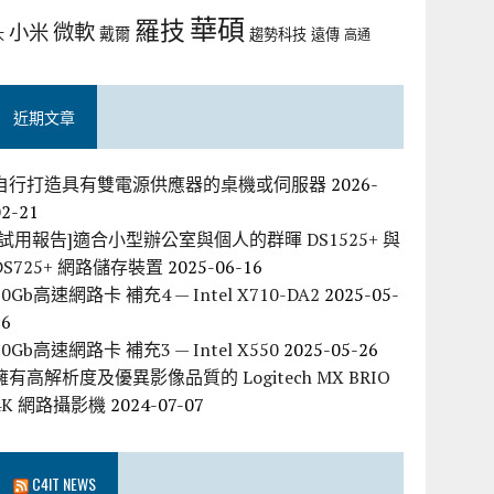
華碩
羅技
微軟
小米
戴爾
趨勢科技
遠傳
大
高通
近期文章
自行打造具有雙電源供應器的桌機或伺服器
2026-
02-21
[試用報告]適合小型辦公室與個人的群暉 DS1525+ 與
DS725+ 網路儲存裝置
2025-06-16
10Gb高速網路卡 補充4 — Intel X710-DA2
2025-05-
26
10Gb高速網路卡 補充3 — Intel X550
2025-05-26
擁有高解析度及優異影像品質的 Logitech MX BRIO
4K 網路攝影機
2024-07-07
C4IT NEWS