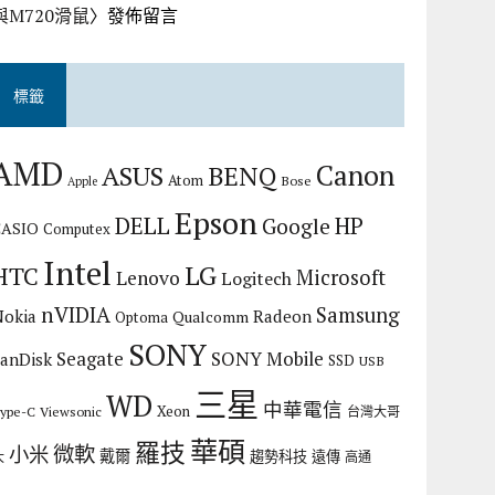
與M720滑鼠
〉發佈留言
標籤
AMD
Canon
ASUS
BENQ
Atom
Bose
Apple
Epson
DELL
HP
Google
CASIO
Computex
Intel
LG
HTC
Microsoft
Lenovo
Logitech
nVIDIA
Samsung
Nokia
Radeon
Qualcomm
Optoma
SONY
Seagate
SONY Mobile
SanDisk
SSD
USB
三星
WD
中華電信
Xeon
ype-C
Viewsonic
台灣大哥
華碩
羅技
微軟
小米
戴爾
趨勢科技
遠傳
大
高通