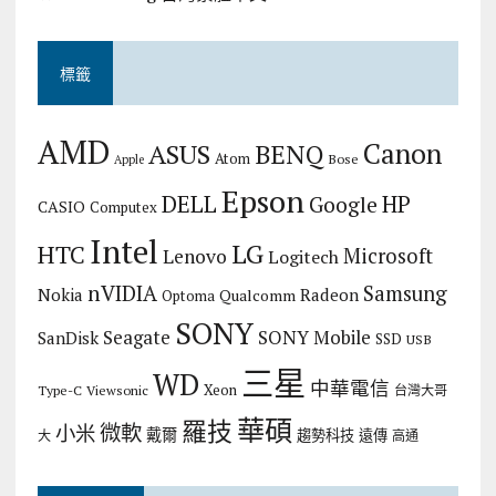
標籤
AMD
Canon
ASUS
BENQ
Atom
Bose
Apple
Epson
DELL
HP
Google
CASIO
Computex
Intel
LG
HTC
Microsoft
Lenovo
Logitech
nVIDIA
Samsung
Nokia
Radeon
Qualcomm
Optoma
SONY
Seagate
SONY Mobile
SanDisk
SSD
USB
三星
WD
中華電信
Xeon
Type-C
Viewsonic
台灣大哥
華碩
羅技
微軟
小米
戴爾
趨勢科技
遠傳
大
高通