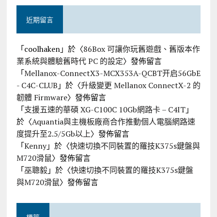
近期留言
「
coolhaken
」於〈
86Box 可讓你玩舊遊戲、舊版本作
業系統與體驗舊時代 PC 的設定
〉發佈留言
「
Mellanox-ConnectX3-MCX353A-QCBT开启56GbE
- C4C-CLUB
」於〈
升級變更 Mellanox ConnectX-2 的
韌體 Firmware
〉發佈留言
「
支援五速的華碩 XG-C100C 10Gb網路卡 – C4IT
」
於〈
Aquantia與主機板廠商合作推動個人電腦網路速
度提升至2.5/5Gb以上
〉發佈留言
「
Kenny
」於〈
快速切換不同裝置的羅技K375s鍵盤與
M720滑鼠
〉發佈留言
「
巫聰毅
」於〈
快速切換不同裝置的羅技K375s鍵盤
與M720滑鼠
〉發佈留言
標籤