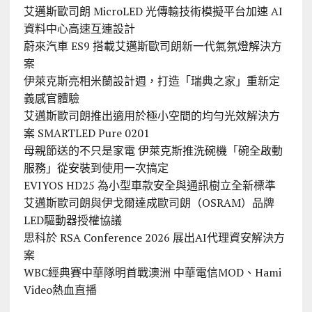
艾邁斯歐司朗 MicroLED 光傳輸技術模擬平台加速 AI
資料中心高速互連設計
蔚來汽車 ES9 搭載艾邁斯歐司朗新一代氣氛燈解決方
案
伊萊克斯亮相米蘭設計週，打造「瑞典之家」重新定
義感官體驗
艾邁斯歐司朗推出適用於極小空間的均勻光效解決方
案 SMARTLED Pure 0201
母親節送的不只是家電 伊萊克斯推洗碗機「碗全啟動
服務」從安裝到使用一次搞定
EVIYOS HD25 為小型車款安全與通訊樹立全新標準
艾邁斯歐司朗與伊戈爾達成歐司朗（OSRAM）品牌
LED驅動器授權協議
思科於 RSA Conference 2026 展出AI代理資安解決方
案
WBC經典賽中華隊明首戰澳洲 中華電信MOD、Hami
Video熱血直播