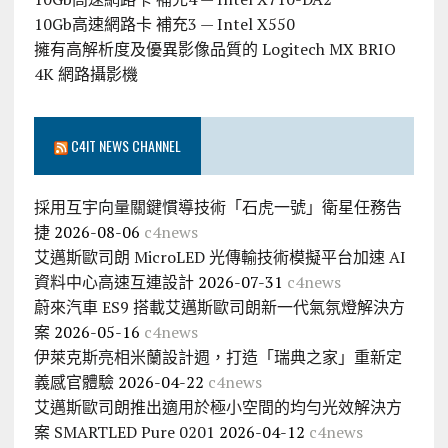
10Gb高速網路卡 補充3 — Intel X550
擁有高解析度及優異影像品質的 Logitech MX BRIO
4K 網路攝影機
C4IT NEWS CHANNEL
採用互宇向量關鍵慣導技術「石虎一號」衛星任務告
捷
2026-08-06
c4news
艾邁斯歐司朗 MicroLED 光傳輸技術模擬平台加速 AI
資料中心高速互連設計
2026-07-31
c4news
蔚來汽車 ES9 搭載艾邁斯歐司朗新一代氣氛燈解決方
案
2026-05-16
c4news
伊萊克斯亮相米蘭設計週，打造「瑞典之家」重新定
義感官體驗
2026-04-22
c4news
艾邁斯歐司朗推出適用於極小空間的均勻光效解決方
案 SMARTLED Pure 0201
2026-04-12
c4news